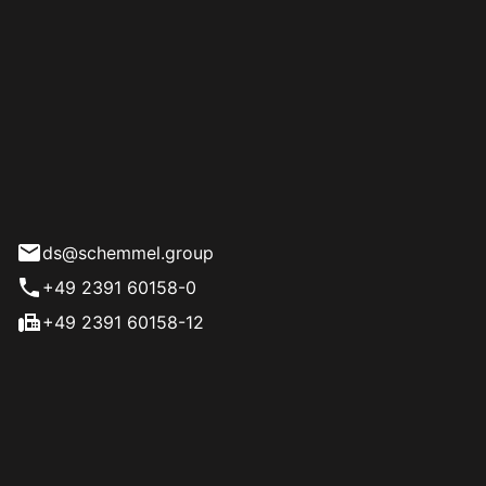
bile Inhaber: Dennis
l
57
nberg
ds@schemmel.group
+49 2391 60158-0
+49 2391 60158-12
eiten