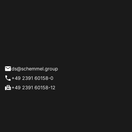
bile Inhaber: Dennis
l
57
nberg
ds@schemmel.group
+49 2391 60158-0
+49 2391 60158-12
eiten